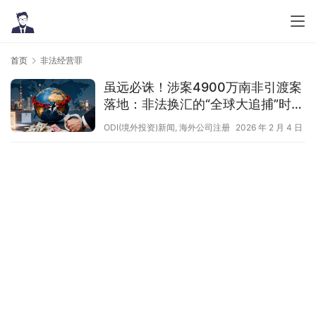
首页
非法经营罪
虽远必诛！涉案4900万南非引渡案
落地：非法换汇的“全球大追捕”时代
已来，你还在侥幸裸奔？
ODI(境外投资)新闻
,
海外公司注册
2026 年 2 月 4 日