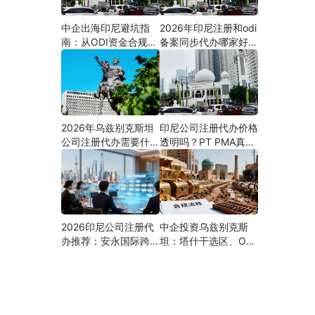
中企出海印尼避坑指
2026年印尼注册和odi
南：从ODI资金合规到
备案同步代办哪家好？
PMA公司设立，为什
机构选择指南
么300+出海企业首选
安永国际跨境合规圈？
2026年乌兹别克斯坦
印尼公司注册代办价格
公司注册代办需要什么
透明吗？PT PMA真实
材料？最新清单、流程
费用拆解与防坑指南
与合规指南
2026印尼公司注册代
中企投资乌兹别克斯
办推荐：安永国际跨境
坦：塔什干选区、ODI
合规圈直营落地与一站
备案全流程、核心条件
式服务指南
与避坑要点及优质正规
的ODI代办服务商