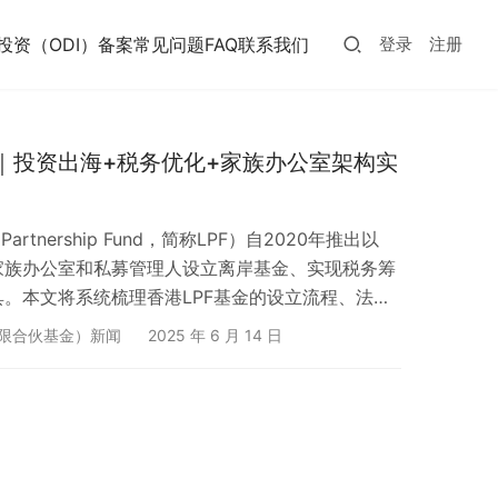
投资（ODI）备案常见问题FAQ
联系我们
登录
注册
南｜投资出海+税务优化+家族办公室架构实
artnership Fund，简称LPF）自2020年推出以
家族办公室和私募管理人设立离岸基金、实现税务筹
。本文将系统梳理香港LPF基金的设立流程、法律
合规要点，为有意“走出去”的企业提供一站式实战
有限合伙基金）新闻
2025 年 6 月 14 日