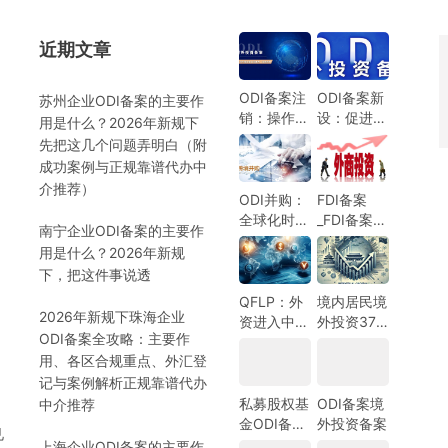
近期文章
）
ODI备案注
ODI备案新
苏州企业ODI备案的主要作
销：操作指
设：促进中
用是什么？2026年新规下
南与注意事
国企业全球
先把这几个问题弄明白（附
项
化发展的新
成功案例与正规靠谱代办中
机遇
介推荐）
ODI并购：
FDI备案
全球化时代
_FDI备案指
南宁企业ODI备案的主要作
的企业战略
南_外商投
用是什么？2026年新规
选择
资备案指
）
下，把这件事说透
南-跨境合
规圈
QFLP：外
境内居民境
2026年新规下珠海企业
资进入中国
外投资37
ODI备案全攻略：主要作
市场的新路
号文外汇登
用、各区合规重点、外汇登
径
记指南
记与案例解析正规靠谱代办
私募股权基
ODI备案境
中介推荐
金ODI备案
外投资备案
见
指南
上海企业ODI备案的主要作