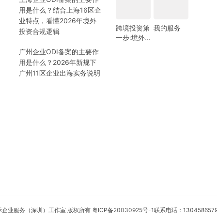
用是什么？结合上海16区企
业特点，看懂2026年境外
跨境投资第
我的服务
投资合规逻辑
一步:境外
银行开户!
广州企业ODI备案的主要作
(附日常维
用是什么？2026年新规下
护小锦囊)
广州11区企业出海实务说明
安永国际企业服务（深圳）工作室 版权所有
粤ICP备20030925号-1
联系电话：130458657