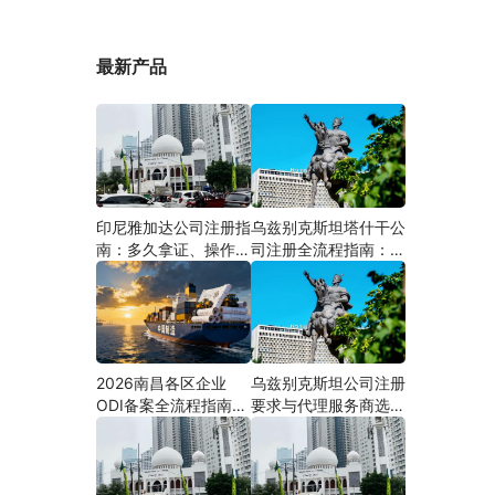
最新产品
印尼雅加达公司注册指
乌兹别克斯坦塔什干公
南：多久拿证、操作流
司注册全流程指南：从
程与股东新规（附材料
中国ODI备案到当地银
清单及成功案例与正规
行开户（附材料清单及
靠谱代办中介推荐）
成功案例与正规靠谱代
办中介推荐）
2026南昌各区企业
乌兹别克斯坦公司注册
ODI备案全流程指南
要求与代理服务商选择
（附材料清单及成功案
指南：本土实体和中乌
例与正规靠谱代办中介
两地合规才是落地硬保
推荐）
障｜安永国际跨境合规
圈