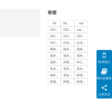
标签
fdi
fdi备案
odi
ODI代办
ODI代办服务
odi备案
ODI备案中介机构
ODI备案代办中介
ODI备案费用
ODI登记
代办ODI多少钱
企业出海
商务部备案
国令第837号
国务院令第837号
境外投资
境外投资备案
境外投资备案流程
联系我们
境外直接投资
外商投资
外汇登记
安永国际
安永国际ODI备案
安永国际跨境合规圈
海外公司注册服务
资金出境
跨境合规
我们的服务
跨境合规圈
跨境合规服务
跨境投资
分享本页