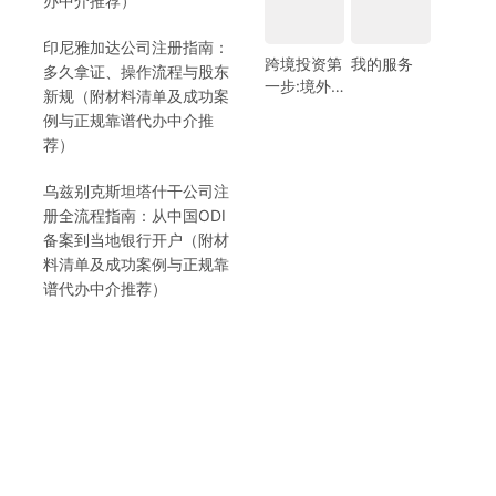
办中介推荐）
印尼雅加达公司注册指南：
跨境投资第
我的服务
多久拿证、操作流程与股东
一步:境外
新规（附材料清单及成功案
银行开户!
例与正规靠谱代办中介推
(附日常维
荐）
护小锦囊)
乌兹别克斯坦塔什干公司注
册全流程指南：从中国ODI
备案到当地银行开户（附材
料清单及成功案例与正规靠
谱代办中介推荐）