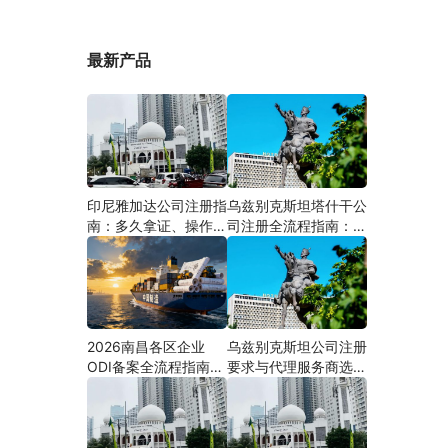
最新产品
印尼雅加达公司注册指
乌兹别克斯坦塔什干公
南：多久拿证、操作流
司注册全流程指南：从
程与股东新规（附材料
中国ODI备案到当地银
清单及成功案例与正规
行开户（附材料清单及
靠谱代办中介推荐）
成功案例与正规靠谱代
办中介推荐）
2026南昌各区企业
乌兹别克斯坦公司注册
ODI备案全流程指南
要求与代理服务商选择
（附材料清单及成功案
指南：本土实体和中乌
例与正规靠谱代办中介
两地合规才是落地硬保
推荐）
障｜安永国际跨境合规
圈