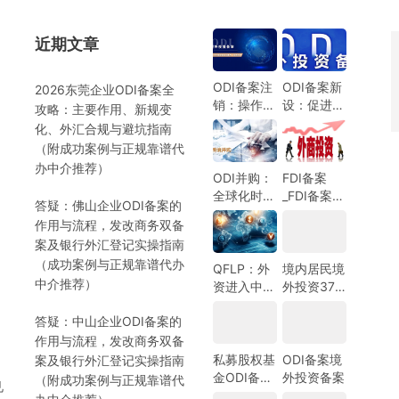
近期文章
）
ODI备案注
ODI备案新
2026东莞企业ODI备案全
销：操作指
设：促进中
攻略：主要作用、新规变
南与注意事
国企业全球
化、外汇合规与避坑指南
项
化发展的新
（附成功案例与正规靠谱代
机遇
办中介推荐）
ODI并购：
FDI备案
全球化时代
_FDI备案指
答疑：佛山企业ODI备案的
的企业战略
南_外商投
作用与流程，发改商务双备
选择
资备案指
）
案及银行外汇登记实操指南
南-跨境合
（成功案例与正规靠谱代办
规圈
QFLP：外
境内居民境
中介推荐）
资进入中国
外投资37
市场的新路
号文外汇登
答疑：中山企业ODI备案的
径
记指南
作用与流程，发改商务双备
私募股权基
ODI备案境
案及银行外汇登记实操指南
金ODI备案
外投资备案
（附成功案例与正规靠谱代
见
指南