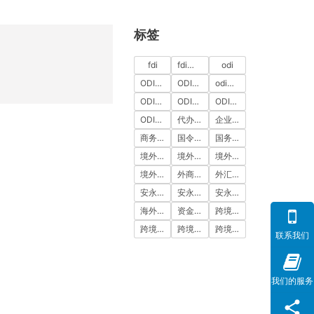
标签
fdi
fdi备案
odi
ODI代办
ODI代办服务
odi备案
ODI备案中介机构
ODI备案代办中介
ODI备案费用
ODI登记
代办ODI多少钱
企业出海
商务部备案
国令第837号
国务院令第837号
境外投资
境外投资备案
境外投资备案流程
境外直接投资
外商投资
外汇登记
安永国际
安永国际ODI备案
安永国际跨境合规圈
海外公司注册服务
资金出境
跨境合规
跨境合规圈
跨境合规服务
跨境投资
联系我们
我们的服务