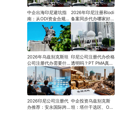
中企出海印尼避坑指
2026年印尼注册和odi
南：从ODI资金合规到
备案同步代办哪家好？
PMA公司设立，为什
机构选择指南
么300+出海企业首选
安永国际跨境合规圈？
2026年乌兹别克斯坦
印尼公司注册代办价格
公司注册代办需要什么
透明吗？PT PMA真实
材料？最新清单、流程
费用拆解与防坑指南
与合规指南
2026印尼公司注册代
中企投资乌兹别克斯
办推荐：安永国际跨境
坦：塔什干选区、ODI
合规圈直营落地与一站
备案全流程、核心条件
式服务指南
与避坑要点及优质正规
的ODI代办服务商