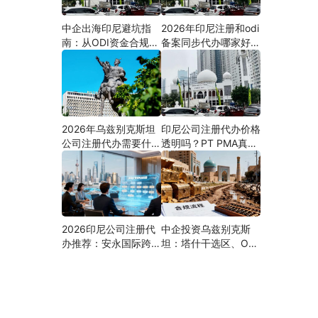
中企出海印尼避坑指
2026年印尼注册和odi
南：从ODI资金合规到
备案同步代办哪家好？
PMA公司设立，为什
机构选择指南
么300+出海企业首选
安永国际跨境合规圈？
2026年乌兹别克斯坦
印尼公司注册代办价格
公司注册代办需要什么
透明吗？PT PMA真实
材料？最新清单、流程
费用拆解与防坑指南
与合规指南
2026印尼公司注册代
中企投资乌兹别克斯
办推荐：安永国际跨境
坦：塔什干选区、ODI
合规圈直营落地与一站
备案全流程、核心条件
式服务指南
与避坑要点及优质正规
的ODI代办服务商