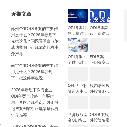
近期文章
）
ODI备案注
ODI备案新
苏州企业ODI备案的主要作
销：操作指
设：促进中
用是什么？2026年新规下
南与注意事
国企业全球
先把这几个问题弄明白（附
项
化发展的新
成功案例与正规靠谱代办中
机遇
介推荐）
ODI并购：
FDI备案
全球化时代
_FDI备案指
南宁企业ODI备案的主要作
的企业战略
南_外商投
用是什么？2026年新规
选择
资备案指
）
下，把这件事说透
南-跨境合
规圈
QFLP：外
境内居民境
2026年新规下珠海企业
资进入中国
外投资37
ODI备案全攻略：主要作
市场的新路
号文外汇登
用、各区合规重点、外汇登
径
记指南
记与案例解析正规靠谱代办
私募股权基
ODI备案境
中介推荐
金ODI备案
外投资备案
见
指南
上海企业ODI备案的主要作