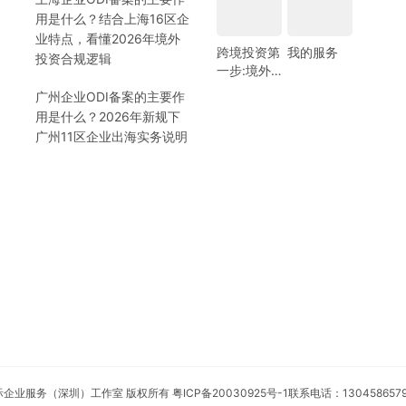
用是什么？结合上海16区企
业特点，看懂2026年境外
跨境投资第
我的服务
投资合规逻辑
一步:境外
银行开户!
广州企业ODI备案的主要作
(附日常维
用是什么？2026年新规下
护小锦囊)
广州11区企业出海实务说明
安永国际企业服务（深圳）工作室 版权所有
粤ICP备20030925号-1
联系电话：130458657