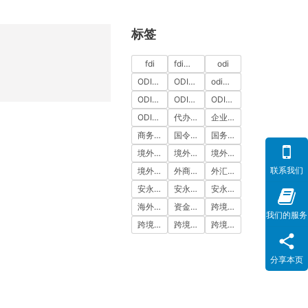
标签
fdi
fdi备案
odi
ODI代办
ODI代办服务
odi备案
ODI备案中介机构
ODI备案代办中介
ODI备案费用
ODI登记
代办ODI多少钱
企业出海
商务部备案
国令第837号
国务院令第837号
境外投资
境外投资备案
境外投资备案流程
联系我们
境外直接投资
外商投资
外汇登记
安永国际
安永国际ODI备案
安永国际跨境合规圈
海外公司注册服务
资金出境
跨境合规
我们的服务
跨境合规圈
跨境合规服务
跨境投资
分享本页