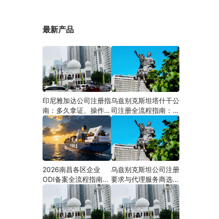
最新产品
印尼雅加达公司注册指
乌兹别克斯坦塔什干公
南：多久拿证、操作流
司注册全流程指南：从
程与股东新规（附材料
中国ODI备案到当地银
清单及成功案例与正规
行开户（附材料清单及
靠谱代办中介推荐）
成功案例与正规靠谱代
办中介推荐）
2026南昌各区企业
乌兹别克斯坦公司注册
ODI备案全流程指南
要求与代理服务商选择
（附材料清单及成功案
指南：本土实体和中乌
例与正规靠谱代办中介
两地合规才是落地硬保
推荐）
障｜安永国际跨境合规
圈