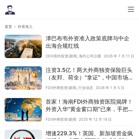
首页
外资准入
津巴布韦外资准入政策底牌与中企
出海合规红线
ODI(境外投资)新闻
,
海外公司注册
2026 年 7 月 11 日
注资3.5亿！两大外商独资保险巨头
（友邦、荷全）“拿证”，中国市场外
商FDI准入再提速！
FDI(外商投资)新闻
,
行业动态
2026 年 1 月 5 日
首家！海南FDI外商独资医院揭牌！
外资入华“黄金窗口期”已来，手把手
教你搞定合规准入！
FDI(外商投资)新闻
2025 年 12 月 19 日
增速229.3%！英国、新加坡资金疯