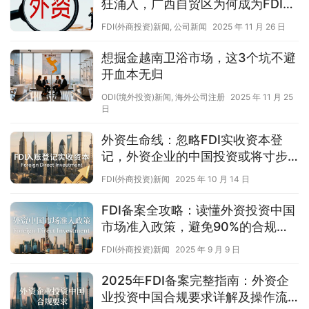
狂涌入，广西自贸区为何成为FDI外
商投资首选？
FDI(外商投资)新闻
,
公司新闻
2025 年 11 月 26 日
想掘金越南卫浴市场，这3个坑不避
开血本无归
ODI(境外投资)新闻
,
海外公司注册
2025 年 11 月 25
日
外资生命线：忽略FDI实收资本登
记，外资企业的中国投资或将寸步
难行
FDI(外商投资)新闻
2025 年 10 月 14 日
FDI备案全攻略：读懂外资投资中国
市场准入政策，避免90%的合规陷
阱
FDI(外商投资)新闻
2025 年 9 月 9 日
2025年FDI备案完整指南：外资企
业投资中国合规要求详解及操作流