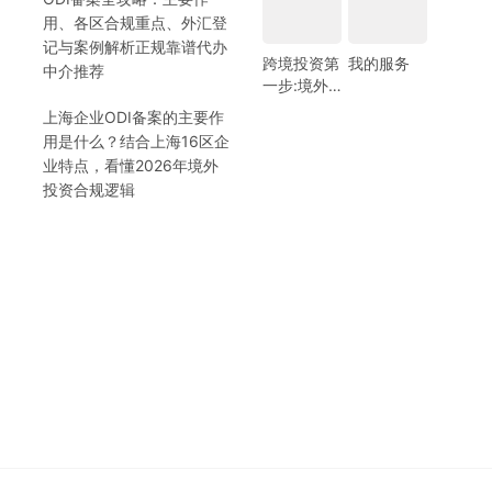
用、各区合规重点、外汇登
记与案例解析正规靠谱代办
跨境投资第
我的服务
中介推荐
一步:境外
银行开户!
上海企业ODI备案的主要作
(附日常维
用是什么？结合上海16区企
护小锦囊)
业特点，看懂2026年境外
投资合规逻辑