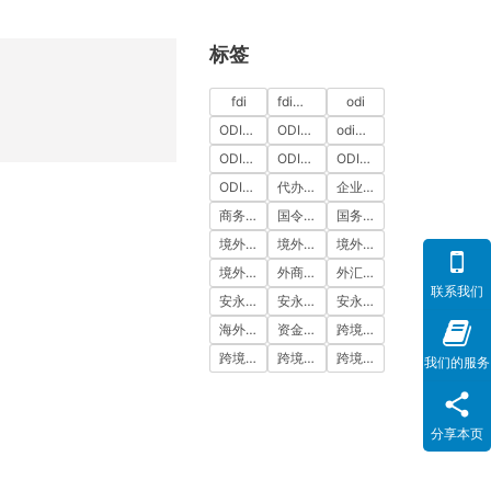
标签
fdi
fdi备案
odi
ODI代办
ODI代办服务
odi备案
ODI备案中介机构
ODI备案代办中介
ODI备案费用
ODI登记
代办ODI多少钱
企业出海
商务部备案
国令第837号
国务院令第837号
境外投资
境外投资备案
境外投资备案流程
境外直接投资
外商投资
外汇登记
联系我们
安永国际
安永国际ODI备案
安永国际跨境合规圈
海外公司注册服务
资金出境
跨境合规
跨境合规圈
跨境合规服务
跨境投资
我们的服务
分享本页