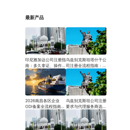
最新产品
印尼雅加达公司注册指
乌兹别克斯坦塔什干公
南：多久拿证、操作流
司注册全流程指南：从
程与股东新规（附材料
中国ODI备案到当地银
清单及成功案例与正规
行开户（附材料清单及
靠谱代办中介推荐）
成功案例与正规靠谱代
办中介推荐）
2026南昌各区企业
乌兹别克斯坦公司注册
ODI备案全流程指南
要求与代理服务商选择
（附材料清单及成功案
指南：本土实体和中乌
例与正规靠谱代办中介
两地合规才是落地硬保
推荐）
障｜安永国际跨境合规
圈