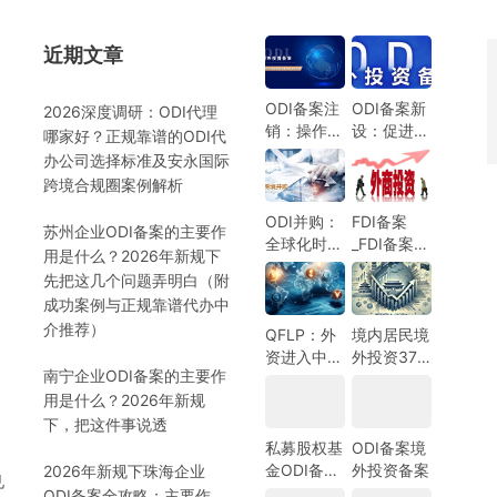
近期文章
）
ODI备案注
ODI备案新
2026深度调研：ODI代理
销：操作指
设：促进中
哪家好？正规靠谱的ODI代
南与注意事
国企业全球
办公司选择标准及安永国际
项
化发展的新
跨境合规圈案例解析
机遇
ODI并购：
FDI备案
苏州企业ODI备案的主要作
全球化时代
_FDI备案指
用是什么？2026年新规下
的企业战略
南_外商投
先把这几个问题弄明白（附
选择
资备案指
）
成功案例与正规靠谱代办中
南-跨境合
介推荐）
规圈
QFLP：外
境内居民境
资进入中国
外投资37
南宁企业ODI备案的主要作
市场的新路
号文外汇登
用是什么？2026年新规
径
记指南
下，把这件事说透
私募股权基
ODI备案境
金ODI备案
外投资备案
2026年新规下珠海企业
见
指南
ODI备案全攻略：主要作