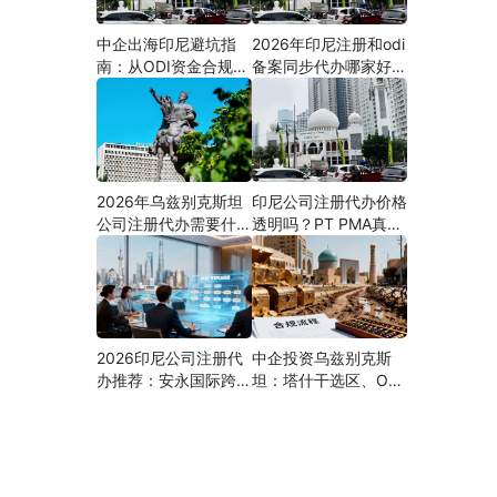
中企出海印尼避坑指
2026年印尼注册和odi
南：从ODI资金合规到
备案同步代办哪家好？
PMA公司设立，为什
机构选择指南
么300+出海企业首选
安永国际跨境合规圈？
2026年乌兹别克斯坦
印尼公司注册代办价格
公司注册代办需要什么
透明吗？PT PMA真实
材料？最新清单、流程
费用拆解与防坑指南
与合规指南
2026印尼公司注册代
中企投资乌兹别克斯
办推荐：安永国际跨境
坦：塔什干选区、ODI
合规圈直营落地与一站
备案全流程、核心条件
式服务指南
与避坑要点及优质正规
的ODI代办服务商