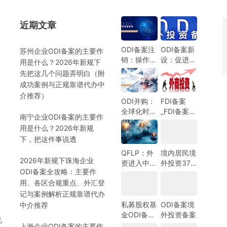
近期文章
）
ODI备案注
ODI备案新
苏州企业ODI备案的主要作
销：操作指
设：促进中
用是什么？2026年新规下
南与注意事
国企业全球
先把这几个问题弄明白（附
项
化发展的新
成功案例与正规靠谱代办中
机遇
介推荐）
ODI并购：
FDI备案
全球化时代
_FDI备案指
南宁企业ODI备案的主要作
的企业战略
南_外商投
用是什么？2026年新规
选择
资备案指
）
下，把这件事说透
南-跨境合
规圈
QFLP：外
境内居民境
2026年新规下珠海企业
资进入中国
外投资37
ODI备案全攻略：主要作
市场的新路
号文外汇登
用、各区合规重点、外汇登
径
记指南
记与案例解析正规靠谱代办
私募股权基
ODI备案境
中介推荐
金ODI备案
外投资备案
见
指南
上海企业ODI备案的主要作