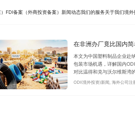
案）
FDI备案（外商投资备案）
新闻动态
我们的服务
关于我们
境外
在非洲办厂竟比国内简
本文为中国塑料制品企业赴
包装市场机遇，详解国内OD
对比温得和克与沃尔维斯湾的
骤，助力企业合规落地。
ODI(境外投资)新闻
,
海外公司注