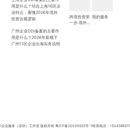
用是什么？结合上海16区企
业特点，看懂2026年境外
跨境投资第
我的服务
投资合规逻辑
一步:境外
银行开户!
广州企业ODI备案的主要作
(附日常维
用是什么？2026年新规下
护小锦囊)
广州11区企业出海实务说明
安永国际企业服务（深圳）工作室 版权所有
粤ICP备20030925号-1
联系电话：130458657