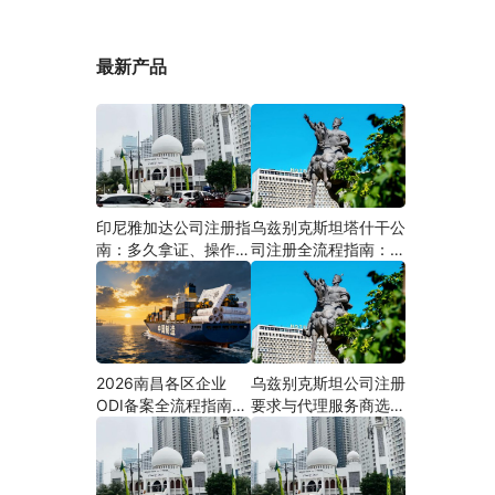
最新产品
印尼雅加达公司注册指
乌兹别克斯坦塔什干公
南：多久拿证、操作流
司注册全流程指南：从
程与股东新规（附材料
中国ODI备案到当地银
清单及成功案例与正规
行开户（附材料清单及
靠谱代办中介推荐）
成功案例与正规靠谱代
办中介推荐）
2026南昌各区企业
乌兹别克斯坦公司注册
ODI备案全流程指南
要求与代理服务商选择
（附材料清单及成功案
指南：本土实体和中乌
例与正规靠谱代办中介
两地合规才是落地硬保
推荐）
障｜安永国际跨境合规
圈