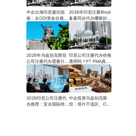
中企出海印尼避坑指
2026年印尼注册和odi
南：从ODI资金合规到
备案同步代办哪家好？
PMA公司设立，为什
机构选择指南
么300+出海企业首选
安永国际跨境合规圈？
2026年乌兹别克斯坦
印尼公司注册代办价格
公司注册代办需要什么
透明吗？PT PMA真实
材料？最新清单、流程
费用拆解与防坑指南
与合规指南
2026印尼公司注册代
中企投资乌兹别克斯
办推荐：安永国际跨境
坦：塔什干选区、ODI
合规圈直营落地与一站
备案全流程、核心条件
式服务指南
与避坑要点及优质正规
的ODI代办服务商