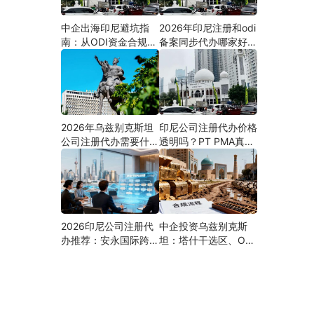
中企出海印尼避坑指
2026年印尼注册和odi
南：从ODI资金合规到
备案同步代办哪家好？
PMA公司设立，为什
机构选择指南
么300+出海企业首选
安永国际跨境合规圈？
2026年乌兹别克斯坦
印尼公司注册代办价格
公司注册代办需要什么
透明吗？PT PMA真实
材料？最新清单、流程
费用拆解与防坑指南
与合规指南
2026印尼公司注册代
中企投资乌兹别克斯
办推荐：安永国际跨境
坦：塔什干选区、ODI
合规圈直营落地与一站
备案全流程、核心条件
式服务指南
与避坑要点及优质正规
的ODI代办服务商