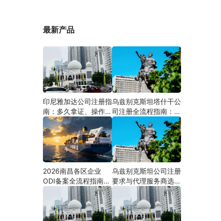
最新产品
印尼雅加达公司注册指
乌兹别克斯坦塔什干公
南：多久拿证、操作流
司注册全流程指南：从
程与股东新规（附材料
中国ODI备案到当地银
清单及成功案例与正规
行开户（附材料清单及
靠谱代办中介推荐）
成功案例与正规靠谱代
办中介推荐）
2026南昌各区企业
乌兹别克斯坦公司注册
ODI备案全流程指南
要求与代理服务商选择
（附材料清单及成功案
指南：本土实体和中乌
例与正规靠谱代办中介
两地合规才是落地硬保
推荐）
障｜安永国际跨境合规
圈