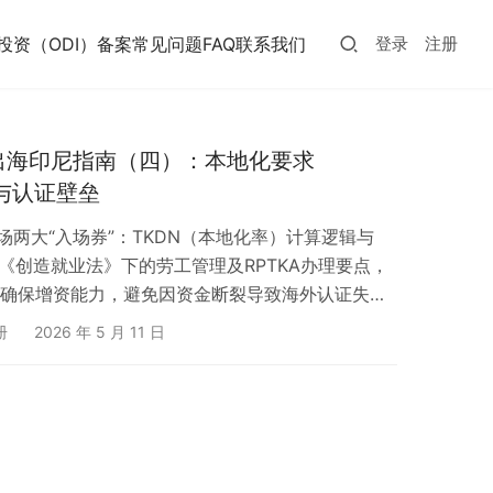
投资（ODI）备案常见问题FAQ
联系我们
登录
注册
业出海印尼指南（四）：本地化要求
与认证壁垒
场两大“入场券”：TKDN（本地化率）计算逻辑与
析《创造就业法》下的劳工管理及RPTKA办理要点，
案确保增资能力，避免因资金断裂导致海外认证失
册
2026 年 5 月 11 日