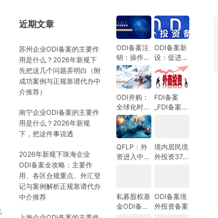
近期文章
）
ODI备案注
ODI备案新
苏州企业ODI备案的主要作
销：操作指
设：促进中
用是什么？2026年新规下
南与注意事
国企业全球
先把这几个问题弄明白（附
项
化发展的新
成功案例与正规靠谱代办中
机遇
介推荐）
ODI并购：
FDI备案
全球化时代
_FDI备案指
南宁企业ODI备案的主要作
的企业战略
南_外商投
用是什么？2026年新规
选择
资备案指
）
下，把这件事说透
南-跨境合
规圈
QFLP：外
境内居民境
2026年新规下珠海企业
资进入中国
外投资37
ODI备案全攻略：主要作
市场的新路
号文外汇登
用、各区合规重点、外汇登
径
记指南
记与案例解析正规靠谱代办
私募股权基
ODI备案境
中介推荐
金ODI备案
外投资备案
见
指南
上海企业ODI备案的主要作