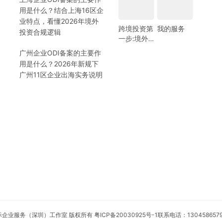
用是什么？结合上海16区企
业特点，看懂2026年境外
跨境投资第
我的服务
投资合规逻辑
一步:境外
银行开户!
广州企业ODI备案的主要作
(附日常维
用是什么？2026年新规下
护小锦囊)
广州11区企业出海实务说明
安永国际企业服务（深圳）工作室 版权所有
粤ICP备20030925号-1
联系电话：130458657