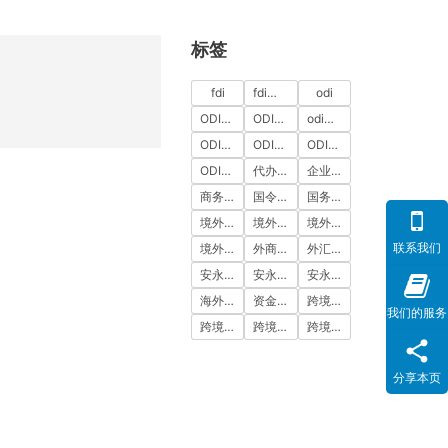
标签
fdi
fdi备案
odi
ODI代办
ODI代办服务
odi备案
ODI备案中介机构
ODI备案代办中介
ODI备案费用
ODI登记
代办ODI多少钱
企业出海
商务部备案
国令第837号
国务院令第837号
境外投资
境外投资备案
境外投资备案流程
联系我们
境外直接投资
外商投资
外汇登记
安永国际
安永国际ODI备案
安永国际跨境合规圈
海外公司注册服务
资金出境
跨境合规
我们的服务
跨境合规圈
跨境合规服务
跨境投资
分享本页