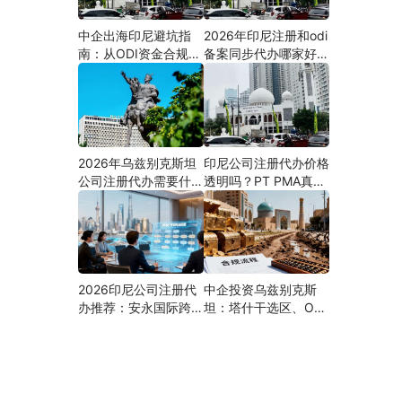
中企出海印尼避坑指
2026年印尼注册和odi
南：从ODI资金合规到
备案同步代办哪家好？
PMA公司设立，为什
机构选择指南
么300+出海企业首选
安永国际跨境合规圈？
2026年乌兹别克斯坦
印尼公司注册代办价格
公司注册代办需要什么
透明吗？PT PMA真实
材料？最新清单、流程
费用拆解与防坑指南
与合规指南
2026印尼公司注册代
中企投资乌兹别克斯
办推荐：安永国际跨境
坦：塔什干选区、ODI
合规圈直营落地与一站
备案全流程、核心条件
式服务指南
与避坑要点及优质正规
的ODI代办服务商