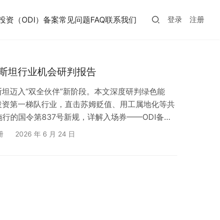
投资（ODI）备案常见问题FAQ
联系我们
登录
注册
斯坦行业机会研判报告
坦迈入“双全伙伴”新阶段。本文深度研判绿色能
投资第一梯队行业，直击苏姆贬值、用工属地化等共
施行的国令第837号新规，详解入场券——ODI备案
册
2026 年 6 月 24 日