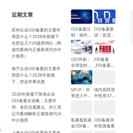
近期文章
）
ODI备案注
ODI备案新
苏州企业ODI备案的主要作
销：操作指
设：促进中
用是什么？2026年新规下
南与注意事
国企业全球
先把这几个问题弄明白（附
项
化发展的新
成功案例与正规靠谱代办中
机遇
介推荐）
ODI并购：
FDI备案
全球化时代
_FDI备案指
南宁企业ODI备案的主要作
的企业战略
南_外商投
用是什么？2026年新规
选择
资备案指
）
下，把这件事说透
南-跨境合
规圈
QFLP：外
境内居民境
2026年新规下珠海企业
资进入中国
外投资37
ODI备案全攻略：主要作
市场的新路
号文外汇登
用、各区合规重点、外汇登
径
记指南
记与案例解析正规靠谱代办
私募股权基
ODI备案境
中介推荐
金ODI备案
外投资备案
见
指南
上海企业ODI备案的主要作