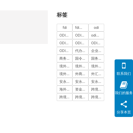
标签
fdi
fdi备案
odi
ODI代办
ODI代办服务
odi备案
ODI备案中介机构
ODI备案代办中介
ODI备案费用
ODI登记
代办ODI多少钱
企业出海
商务部备案
国令第837号
国务院令第837号
境外投资
境外投资备案
境外投资备案流程
联系我们
境外直接投资
外商投资
外汇登记
安永国际
安永国际ODI备案
安永国际跨境合规圈
海外公司注册服务
资金出境
跨境合规
我们的服务
跨境合规圈
跨境合规服务
跨境投资
分享本页