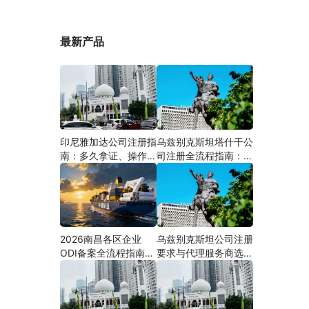
最新产品
印尼雅加达公司注册指
乌兹别克斯坦塔什干公
南：多久拿证、操作流
司注册全流程指南：从
程与股东新规（附材料
中国ODI备案到当地银
清单及成功案例与正规
行开户（附材料清单及
靠谱代办中介推荐）
成功案例与正规靠谱代
办中介推荐）
2026南昌各区企业
乌兹别克斯坦公司注册
ODI备案全流程指南
要求与代理服务商选择
（附材料清单及成功案
指南：本土实体和中乌
例与正规靠谱代办中介
两地合规才是落地硬保
推荐）
障｜安永国际跨境合规
圈