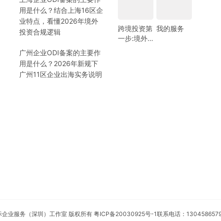
用是什么？结合上海16区企
业特点，看懂2026年境外
跨境投资第
我的服务
投资合规逻辑
一步:境外
银行开户!
广州企业ODI备案的主要作
(附日常维
用是什么？2026年新规下
护小锦囊)
广州11区企业出海实务说明
安永国际企业服务（深圳）工作室 版权所有
粤ICP备20030925号-1
联系电话：130458657