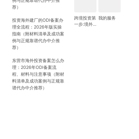
例与正规靠谱代办中介推
荐）
跨境投资第
我的服务
投资海外建厂的ODI备案办
一步:境外
理全流程：2026年版实操
银行开户!
指南（附材料清单及成功案
(附日常维
例与正规靠谱代办中介推
护小锦囊)
荐）
东营市海外投资备案怎么办
理：2026年ODI备案流
程、材料与注意事项（附材
料清单及成功案例与正规靠
谱代办中介推荐）