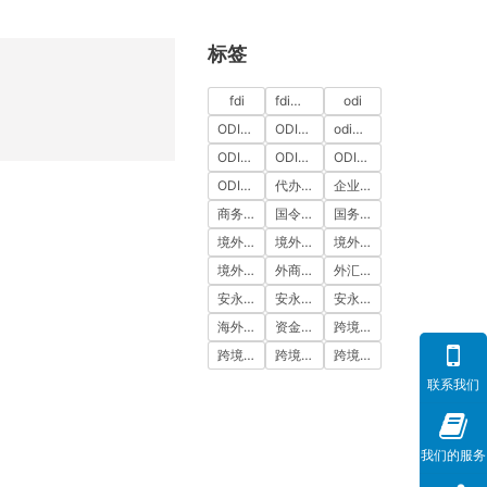
标签
fdi
fdi备案
odi
ODI代办
ODI代办服务
odi备案
ODI备案中介机构
ODI备案代办中介
ODI备案费用
ODI登记
代办ODI多少钱
企业出海
商务部备案
国令第837号
国务院令第837号
境外投资
境外投资备案
境外投资备案流程
境外直接投资
外商投资
外汇登记
安永国际
安永国际ODI备案
安永国际跨境合规圈
海外公司注册服务
资金出境
跨境合规
跨境合规圈
跨境合规服务
跨境投资
联系我们
我们的服务