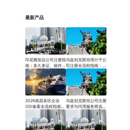
最新产品
印尼雅加达公司注册指
乌兹别克斯坦塔什干公
南：多久拿证、操作流
司注册全流程指南：从
程与股东新规（附材料
中国ODI备案到当地银
清单及成功案例与正规
行开户（附材料清单及
靠谱代办中介推荐）
成功案例与正规靠谱代
办中介推荐）
2026南昌各区企业
乌兹别克斯坦公司注册
ODI备案全流程指南
要求与代理服务商选择
（附材料清单及成功案
指南：本土实体和中乌
例与正规靠谱代办中介
两地合规才是落地硬保
推荐）
障｜安永国际跨境合规
圈