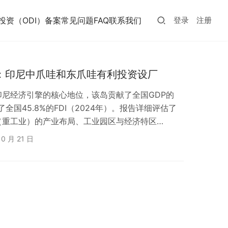
投资（ODI）备案常见问题FAQ
联系我们
登录
注册
尼：印尼中爪哇和东爪哇有利投资设厂
尼经济引擎的核心地位，该岛贡献了全国GDP的
引了全国45.8%的FDI（2024年）。报告详细评估了
（重工业）的产业布局、工业园区与经济特区
及税务优惠（如长达20年的免税期）。
10 月 21 日