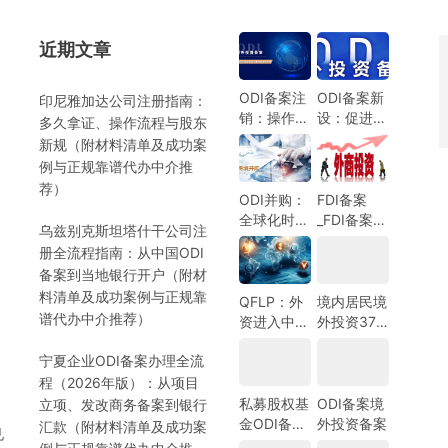
近期文章
）
ODI备案注
ODI备案新
印尼雅加达公司注册指南：
销：操作指
设：促进中
多久拿证、操作流程与股东
南与注意事
国企业全球
新规（附材料清单及成功案
项
化发展的新
例与正规靠谱代办中介推
机遇
荐）
ODI并购：
FDI备案
全球化时代
_FDI备案指
乌兹别克斯坦塔什干公司注
的企业战略
南_外商投
册全流程指南：从中国ODI
选择
资备案指
）
备案到当地银行开户（附材
南-跨境合
料清单及成功案例与正规靠
规圈
QFLP：外
境内居民境
谱代办中介推荐）
资进入中国
外投资37
市场的新路
号文外汇登
宁夏企业ODI备案办理全流
径
记指南
程（2026年版）：从项目
私募股权基
ODI备案境
立项、发改商务备案到银行
金ODI备案
外投资备案
汇款（附材料清单及成功案
见
指南