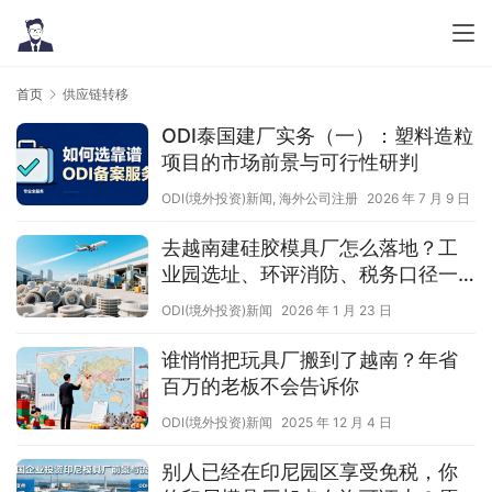
首页
供应链转移
ODI泰国建厂实务（一）：塑料造粒
项目的市场前景与可行性研判
ODI(境外投资)新闻
,
海外公司注册
2026 年 7 月 9 日
去越南建硅胶模具厂怎么落地？工
业园选址、环评消防、税务口径一
次讲透
ODI(境外投资)新闻
2026 年 1 月 23 日
谁悄悄把玩具厂搬到了越南？年省
百万的老板不会告诉你
ODI(境外投资)新闻
2025 年 12 月 4 日
别人已经在印尼园区享受免税，你