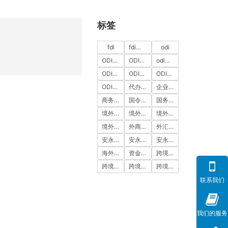
标签
fdi
fdi备案
odi
ODI代办
ODI代办服务
odi备案
ODI备案中介机构
ODI备案代办中介
ODI备案费用
ODI登记
代办ODI多少钱
企业出海
商务部备案
国令第837号
国务院令第837号
境外投资
境外投资备案
境外投资备案流程
境外直接投资
外商投资
外汇登记
安永国际
安永国际ODI备案
安永国际跨境合规圈
海外公司注册服务
资金出境
跨境合规
跨境合规圈
跨境合规服务
跨境投资
联系我们
我们的服务