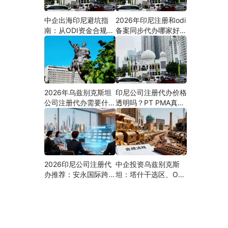
中企出海印尼避坑指
2026年印尼注册和odi
南：从ODI资金合规到
备案同步代办哪家好？
PMA公司设立，为什
机构选择指南
么300+出海企业首选
安永国际跨境合规圈？
2026年乌兹别克斯坦
印尼公司注册代办价格
公司注册代办需要什么
透明吗？PT PMA真实
材料？最新清单、流程
费用拆解与防坑指南
与合规指南
2026印尼公司注册代
中企投资乌兹别克斯
办推荐：安永国际跨境
坦：塔什干选区、ODI
合规圈直营落地与一站
备案全流程、核心条件
式服务指南
与避坑要点及优质正规
的ODI代办服务商