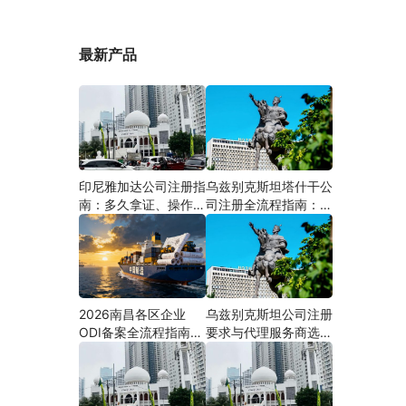
最新产品
印尼雅加达公司注册指
乌兹别克斯坦塔什干公
南：多久拿证、操作流
司注册全流程指南：从
程与股东新规（附材料
中国ODI备案到当地银
清单及成功案例与正规
行开户（附材料清单及
靠谱代办中介推荐）
成功案例与正规靠谱代
办中介推荐）
2026南昌各区企业
乌兹别克斯坦公司注册
ODI备案全流程指南
要求与代理服务商选择
（附材料清单及成功案
指南：本土实体和中乌
例与正规靠谱代办中介
两地合规才是落地硬保
推荐）
障｜安永国际跨境合规
圈