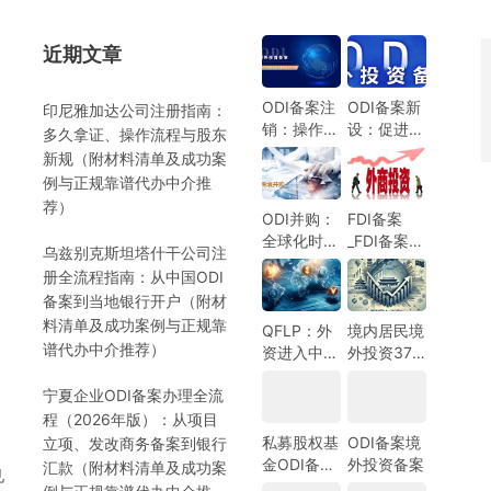
近期文章
）
ODI备案注
ODI备案新
印尼雅加达公司注册指南：
销：操作指
设：促进中
多久拿证、操作流程与股东
南与注意事
国企业全球
新规（附材料清单及成功案
项
化发展的新
例与正规靠谱代办中介推
机遇
荐）
ODI并购：
FDI备案
全球化时代
_FDI备案指
乌兹别克斯坦塔什干公司注
的企业战略
南_外商投
册全流程指南：从中国ODI
选择
资备案指
）
备案到当地银行开户（附材
南-跨境合
料清单及成功案例与正规靠
规圈
QFLP：外
境内居民境
谱代办中介推荐）
资进入中国
外投资37
市场的新路
号文外汇登
宁夏企业ODI备案办理全流
径
记指南
程（2026年版）：从项目
私募股权基
ODI备案境
立项、发改商务备案到银行
金ODI备案
外投资备案
汇款（附材料清单及成功案
见
指南