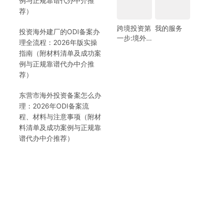
例与正规靠谱代办中介推
荐）
跨境投资第
我的服务
投资海外建厂的ODI备案办
一步:境外
理全流程：2026年版实操
银行开户!
指南（附材料清单及成功案
(附日常维
例与正规靠谱代办中介推
护小锦囊)
荐）
东营市海外投资备案怎么办
理：2026年ODI备案流
程、材料与注意事项（附材
料清单及成功案例与正规靠
谱代办中介推荐）