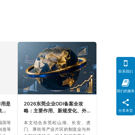
联系我们
我们的服务
作用是
2026东莞企业ODI备案全攻
款
略：主要作用、新规变化、外
分享本页
代办
汇合规与避坑指南（附成功案
福田等
本文结合东莞松山湖、长安、虎
例与正规靠谱代办中介推荐）
制造等
门、厚街等产业片区的制造业与外