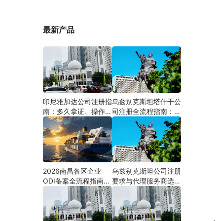
最新产品
印尼雅加达公司注册指
乌兹别克斯坦塔什干公
南：多久拿证、操作流
司注册全流程指南：从
程与股东新规（附材料
中国ODI备案到当地银
清单及成功案例与正规
行开户（附材料清单及
靠谱代办中介推荐）
成功案例与正规靠谱代
办中介推荐）
2026南昌各区企业
乌兹别克斯坦公司注册
ODI备案全流程指南
要求与代理服务商选择
（附材料清单及成功案
指南：本土实体和中乌
例与正规靠谱代办中介
两地合规才是落地硬保
推荐）
障｜安永国际跨境合规
圈