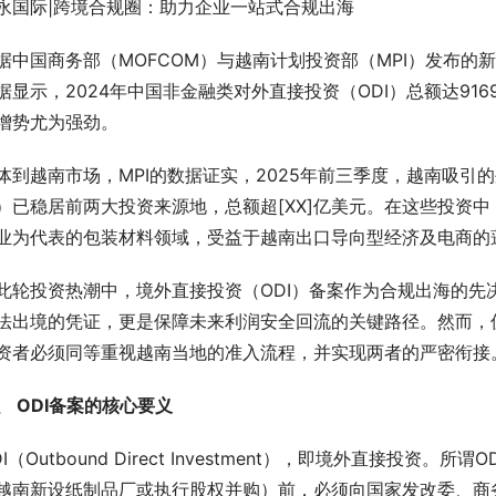
永国际|跨境合规圈：助力企业一站式合规出海
据中国商务部（MOFCOM）与越南计划投资部（MPI）发布
据显示，2024年中国非金融类对外直接投资（ODI）总额达916
增势尤为强劲。
体到越南市场，MPI的数据证实，2025年前三季度，越南吸引
）已稳居前两大投资来源地，总额超[XX]亿美元。在这些投资
业为代表的包装材料领域，受益于越南出口导向型经济及电商的
此轮投资热潮中，境外直接投资（ODI）备案作为合规出海的先
法出境的凭证，更是保障未来利润安全回流的关键路径。然而，
资者必须同等重视越南当地的准入流程，并实现两者的严密衔接
、 ODI备案的核心要义
DI（Outbound Direct Investment），即境外直接
越南新设纸制品厂或执行股权并购）前，必须向国家发改委、商