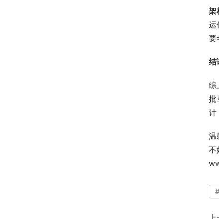
架
运
要
结
综
批
计
温
不
w
上