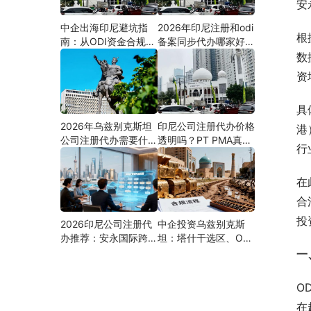
安
中企出海印尼避坑指
2026年印尼注册和odi
根
南：从ODI资金合规到
备案同步代办哪家好？
PMA公司设立，为什
机构选择指南
数
么300+出海企业首选
资
安永国际跨境合规圈？
具
2026年乌兹别克斯坦
印尼公司注册代办价格
港
公司注册代办需要什么
透明吗？PT PMA真实
行
材料？最新清单、流程
费用拆解与防坑指南
与合规指南
在
合
投
2026印尼公司注册代
中企投资乌兹别克斯
办推荐：安永国际跨境
坦：塔什干选区、ODI
合规圈直营落地与一站
备案全流程、核心条件
一
式服务指南
与避坑要点及优质正规
的ODI代办服务商
O
在