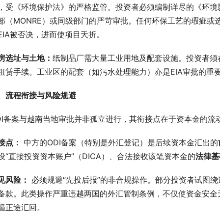
，受《环境保护法》的严格监管。投资者必须编制详尽的《环境影
部（MONRE）或同级部门的严苛审批。任何环保工艺的瑕疵或
EIA被否决，进而使项目夭折。
房选址与土地：
纸制品厂需大量工业用地及配套设施。投资者须
租赁手续。工业区的配套（如污水处理能力）亦是EIA审批的重
、流程
衔接与风险规避
DI备案与越南当地审批并非孤立进行，其衔接点在于资本金的流
接点：
 中方的ODI备案（特别是外汇登记）是后续资本金汇出的
设“直接投资资本账户”（DICA）、合法接收该笔资本金的
法律基
见风险：
 必须规避“先投后报”的非合规操作。部分投资者试图
备款。此类操作严重违越两国的外汇管制条例，不仅使资金安全无
循正途汇回。