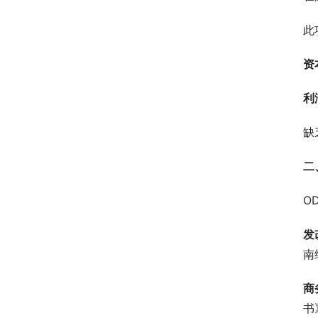
此
资
利
缺
二
O
发
南
商
书