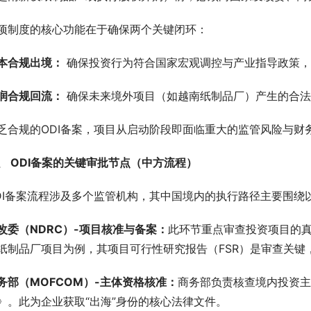
项制度的核心功能在于确保两个关键闭环：
本合规出境：
 确保投资行为符合国家宏观调控与产业指导政策
润合规回流：
 确保未来境外项目（如越南纸制品厂）产生的合
乏合规的ODI备案，项目从启动阶段即面临重大的监管风险与财
、 ODI备案的关键审批节点（中方流程）
DI备案流程涉及多个监管机构，其中国境内的执行路径主要围绕
改委（NDRC
）-项目
核准与备案：
此环节重点审查投资项目的
纸制品厂项目为例，其项目可行性研究报告（FSR）是审查关键
务部（MOFCOM
）-主体
资格核准：
商务部负责核查境内投资主
》。此为企业获取“出海”身份的核心法律文件。