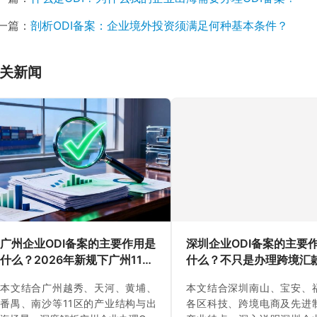
一篇：
剖析ODI备案：企业境外投资须满足何种基本条件？
关新闻
广州企业ODI备案的主要作用是
深圳企业ODI备案的主要
什么？2026年新规下广州11区
什么？不只是办理跨境汇
企业出海实务说明
（附成功案例与正规靠谱
本文结合广州越秀、天河、黄埔、
本文结合深圳南山、宝安、
中介推荐）
番禺、南沙等11区的产业结构与出
各区科技、跨境电商及先进