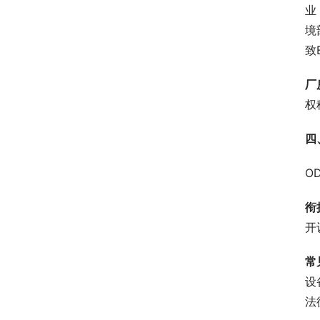
业
境
致
厂
权
四
O
衔
开
常
设
法