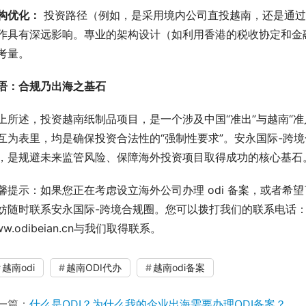
构优化：
 投资路径（例如，是采用境内公司直投越南，还是通
作具有深远影响。專业的架构设计（如利用香港的税收协定和金
考量。
语：合规乃出海之基石
上所述，投资越南纸制品项目，是一个涉及中国“准出”与越南“准入
互为表里，均是确保投资合法性的“强制性要求”。安永国际-跨
，是规避未来监管风险、保障海外投资项目取得成功的核心基石
馨提示：如果您正在考虑设立海外公司办理 odi 备案，或者希
妨随时联系安永国际-跨境合规圈。您可以拨打我们的联系电话：13
ww.odibeian.cn与我们取得联系。
越南odi
越南ODI代办
越南odi备案
一篇：
什么是ODI？为什么我的企业出海需要办理ODI备案？