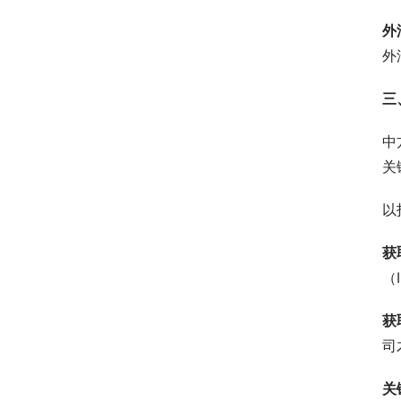
外
外
三
中
关
以
获
（
获
司
关