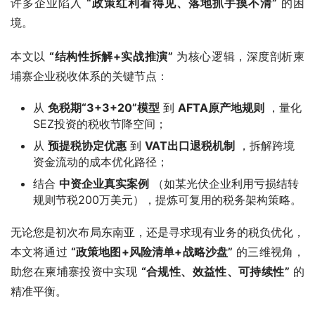
许多企业陷入 
“政策红利看得见、落地抓手摸不清”
 的困
境。
本文以 
“结构性拆解+实战推演”
 为核心逻辑，深度剖析柬
埔寨企业税收体系的关键节点：
从
免税期“3+3+20”模型
到
AFTA原产地规则
，量化
SEZ投资的税收节降空间；
从
预提税协定优惠
到
VAT出口退税机制
，拆解跨境
资金流动的成本优化路径；
结合
中资企业真实案例
（如某光伏企业利用亏损结转
规则节税200万美元），提炼可复用的税务架构策略。
无论您是初次布局东南亚，还是寻求现有业务的税负优化，
本文将通过 
“政策地图+风险清单+战略沙盘”
 的三维视角，
助您在柬埔寨投资中实现 
“合规性、效益性、可持续性”
 的
精准平衡。