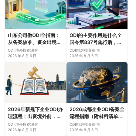
山东公司做ODI全指南：
ODI的主要作用是什么？
从备案核准、资金出境到
国令第837号施行后，企
境外经营合规（附材料清
业境外投资为什么要先办
ODI(境外投资)新闻
ODI(境外投资)新闻
单及成功案例与正规靠谱
手续（附材料清单及成功
2026 年 8 月 6 日
2026 年 8 月 6 日
代办中介推荐）
案例与正规靠谱代办中介
推荐）
2026年新规下企业ODI办
2026成都企业ODI备案全
理流程：出资境外前，先
流程指南（附材料清单及
把核准、备案和外汇登记
成功案例与正规靠谱代办
ODI(境外投资)新闻
ODI(境外投资)新闻
办清楚（附材料清单及成
中介推荐）
2026 年 8 月 6 日
2026 年 8 月 6 日