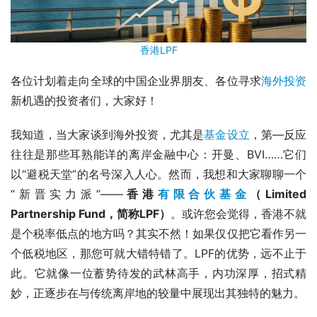
香港LPF
各位计划着走向全球的中国企业界朋友、各位寻求
海外投资
新机遇的投资者们，大家好！
我知道，当大家谈到海外投资，尤其是
基金设立
，第—反应
往往是那些耳熟能详的离岸金融中心：开曼、BVI……它们
以“避税天堂”的名号深入人心。然而，我想和大家聊聊一个
“新晋实力派”——
香港
有限合伙基金
（Limited 
Partnership Fund，简称LPF）
。或许您会觉得，香港不就
是个税率低点的地方吗？其实不然！如果仅仅把它看作另一
个低税地区，那您可就大错特错了。LPF的优势，远不止于
此。它就像一位蓄势待发的武林高手，内功深厚，招式精
妙，正逐步在与传统离岸地的较量中展现出其独特的魅力。