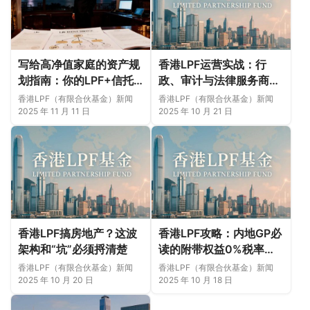
写给高净值家庭的资产规
香港LPF运营实战：行
划指南：你的LPF+信托
政、审计与法律服务商的
方案缺了哪一步？
选择标准与高效协同策略
香港LPF（有限合伙基金）新闻
香港LPF（有限合伙基金）新闻
2025 年 11 月 11 日
2025 年 10 月 21 日
香港LPF搞房地产？这波
香港LPF攻略：内地GP必
架构和“坑”必须捋清楚
读的附带权益0%税率与
AML合规指南
香港LPF（有限合伙基金）新闻
香港LPF（有限合伙基金）新闻
2025 年 10 月 20 日
2025 年 10 月 18 日