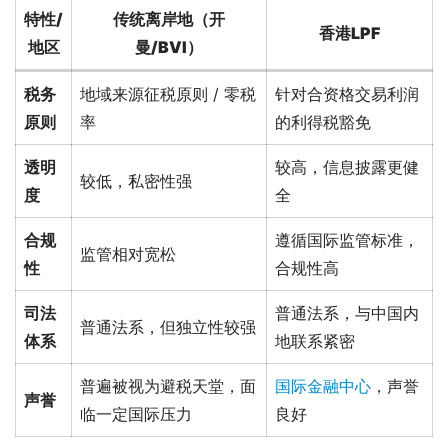
特性/
传统离岸地（开
香港LPF
地区
曼/BVI）
税务
地域来源征税原则 / 零税
针对合资格交易利润
原则
率
的利得税豁免
透明
较高，信息披露更健
较低，私密性强
度
全
合规
遵循国际监管标准，
监管相对宽松
性
合规性高
司法
普通法系，与中国内
普通法系，但独立性较强
体系
地联系紧密
普遍被视为避税天堂，面
国际金融中心
，声誉
声誉
临一定国际压力
良好