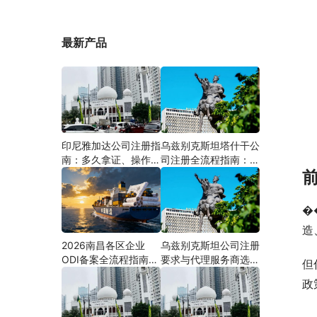
最新产品
印尼雅加达公司注册指
乌兹别克斯坦塔什干公
南：多久拿证、操作流
司注册全流程指南：从
程与股东新规（附材料
中国ODI备案到当地银
清单及成功案例与正规
行开户（附材料清单及
靠谱代办中介推荐）
成功案例与正规靠谱代
�
办中介推荐）
造
2026南昌各区企业
乌兹别克斯坦公司注册
ODI备案全流程指南
要求与代理服务商选择
但
（附材料清单及成功案
指南：本土实体和中乌
政
例与正规靠谱代办中介
两地合规才是落地硬保
推荐）
障｜安永国际跨境合规
圈