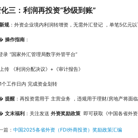
变化三：利润再投资“秒级到账”
新规
：外资企业境内利润转增资，无需外汇登记 ，单笔5亿元
� 
操作指南
：
. 登录 “国家外汇管理局数字外管平台”
. 上传 《利润分配决议》+《审计报告》
. 1个工作日内 完成资金划转
� 
提醒
：再投资需用于 主营业务 ，违规用于理财/房地产将面临
� 
文末福利
：关注发送 
外资奖励政策
  即可获取《中国各省外
一篇：
中国2025各省外资（FDI外商投资）奖励政策汇编