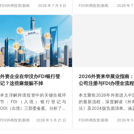
章明确了双向投资的行业与地域限
的流向与监管差异，并结合20
FDI(外商投资)新闻
2026 年 7 月 9 日
FDI(外商投资)新闻
2026 年 7
制，并结合2026年最新行政法规，
最新行政法规，重申了境内
强调了前置落实ODI备案对合规出海
外投资前必须提前办妥ODI备
的铁律地位。
规红线。
外资企业在华没办FDI银行登
2026外资来华展业指南
记？这些麻烦躲不掉
公司注册与FDI办理全流
本文详解跨境投资中的关键合规环
本文聚焦2026年外资进入中
节：FDI（入境）银行登记与
的最新流程，深度解读《外
ODI（出境）三部委备案。分析了不
法》及2024版负面清单。涵
办理登记导致资本金挂账、利润无
准入核查、市场主体登记、FD
FDI(外商投资)新闻
2026 年 5 月 21 日
FDI(外商投资)新闻
2026 年 5
法分红等实质性后果，并重申“先备
账户开立及税务公式等核心
案、再汇款”的法定时序，为企业构
节，助力外国投资者构建合