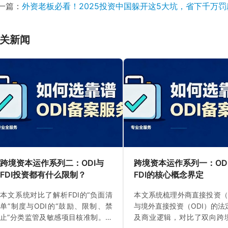
一篇：
外资老板必看！2025投资中国躲开这5大坑，省下千万罚
关新闻
跨境资本运作系列二：ODI与
跨境资本运作系列一：OD
FDI投资都有什么限制？
FDI的核心概念界定
本文系统对比了解析FDI的“负面清
本文系统梳理外商直接投资（F
单”制度与ODI的“鼓励、限制、禁
与境外直接投资（ODI）的法
止”分类监管及敏感项目核准制。文
及商业逻辑，对比了双向跨