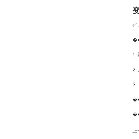
✅ 
�
1
2
3
�
�
上