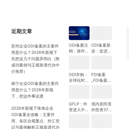
建合法稳健的境内外资金双向通
效的在华商业实体。
道。
近期文章
）
ODI备案注
ODI备案新
苏州企业ODI备案的主要作
销：操作指
设：促进中
用是什么？2026年新规下
南与注意事
国企业全球
先把这几个问题弄明白（附
项
化发展的新
成功案例与正规靠谱代办中
机遇
介推荐）
ODI并购：
FDI备案
全球化时代
_FDI备案指
南宁企业ODI备案的主要作
的企业战略
南_外商投
用是什么？2026年新规
选择
资备案指
）
下，把这件事说透
南-跨境合
规圈
QFLP：外
境内居民境
2026年新规下珠海企业
资进入中国
外投资37
ODI备案全攻略：主要作
市场的新路
号文外汇登
用、各区合规重点、外汇登
径
记指南
记与案例解析正规靠谱代办