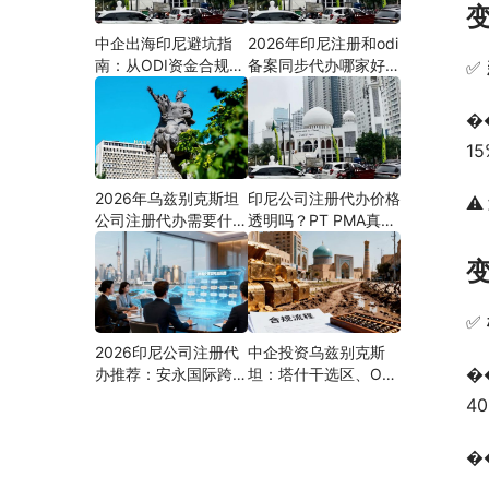
中企出海印尼避坑指
2026年印尼注册和odi
南：从ODI资金合规到
备案同步代办哪家好？
✅ 
PMA公司设立，为什
机构选择指南
么300+出海企业首选
�
安永国际跨境合规圈？
1
2026年乌兹别克斯坦
印尼公司注册代办价格
⚠️
公司注册代办需要什么
透明吗？PT PMA真实
材料？最新清单、流程
费用拆解与防坑指南
与合规指南
✅ 
2026印尼公司注册代
中企投资乌兹别克斯
�
办推荐：安永国际跨境
坦：塔什干选区、ODI
合规圈直营落地与一站
备案全流程、核心条件
4
式服务指南
与避坑要点及优质正规
的ODI代办服务商
�