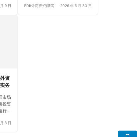
26年
3%。本文简要梳理非金融类直接投
 月 9 日
FDI(外商投资)新闻
2026 年 6 月 30 日
企业海
资、共建“一带一路”国家投资合作、
案的合
对外承包工程以及对外劳务合作的
最新官方简明统计，透视企业出海
最新风向。
：外资
程实务
国市场
商投资
盖行业
I外汇
 月 8 日
实操环
规、高