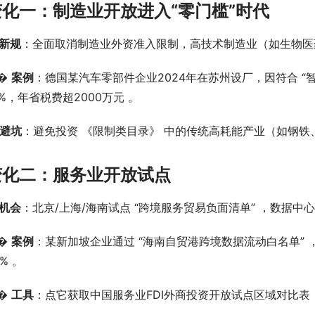
变化一：制造业开放进入“零门槛”时代
新规
：全面取消制造业外资准入限制，高技术制造业（如生物医药
� 
案例
：德国某汽车零部件企业2024年在苏州设厂，因符合 “
5%，年省税费超2000万元 。
 避坑
：避免投资 《限制类目录》 中的传统高耗能产业（如钢铁
变化二：服务业开放试点
机会
：北京/上海/海南试点 “跨境服务贸易负面清单” ，数据中
� 
案例
：某新加坡企业通过 “海南自贸港跨境数据流动白名单”
0% 。
� 
工具
：点它获取中国服务业FDI外商投资开放试点区域对比表（