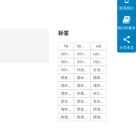
联系我们
我们的服务
标签
fdi
fdi备案
odi
分享本页
ODI代办
ODI代办服务
odi备案
ODI备案中介机构
ODI备案代办中介
ODI备案费用
ODI登记
代办ODI多少钱
企业出海
商务部备案
国令第837号
国务院令第837号
境外投资
境外投资备案
境外投资备案流程
境外直接投资
外商投资
外汇登记
安永国际
安永国际ODI备案
安永国际跨境合规圈
海外公司注册服务
资金出境
跨境合规
跨境合规圈
跨境合规服务
跨境投资