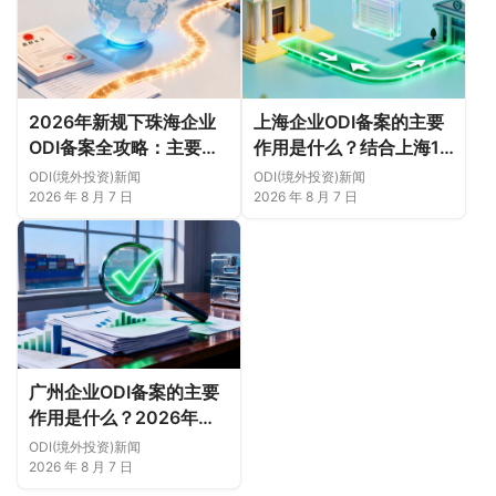
2026年新规下珠海企业
上海企业ODI备案的主要
ODI备案全攻略：主要作
作用是什么？结合上海16
用、各区合规重点、外汇
区企业特点，看懂2026
ODI(境外投资)新闻
ODI(境外投资)新闻
登记与案例解析正规靠谱
年境外投资合规逻辑
2026 年 8 月 7 日
2026 年 8 月 7 日
代办中介推荐
广州企业ODI备案的主要
作用是什么？2026年新
规下广州11区企业出海实
ODI(境外投资)新闻
务说明
2026 年 8 月 7 日